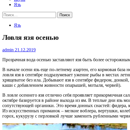
Язь
Найти:
Язь
Ловля язя осенью
admin
21.12.2019
Прозрачная вода осенью заставляют язя быть более осторожным
В начале осени язь еще по-летнему азартен, его кормовая база 
ловля язя в сентябре подразумевает ужение рыбы в местах летни
хрящеватое без ила. Добывают язя в сентябре фидером, донко
каши с добавлением живности опарышей, мотыля, червей).
В ловле осеннего язя отлично себя проявляет прикормочная сала
октябре базируется в районе выхода из ям. В теплые дни язь 
сопутствующей органики. Это время донных снастей: фидера, к
Из искусственных приманок – мелкие воблера, вертушки, колеб
горох, кукурузу с перловкой лучше заменить рубленными черв