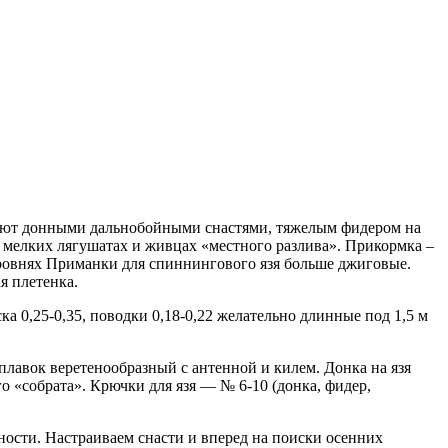
бывают донными дальнобойными снастями, тяжелым фидером на
о мелких лягушатах и живцах «местного разлива». Прикормка –
уровнях Приманки для спиннингового язя больше джиговые.
я плетенка.
 0,25-0,35, поводки 0,18-0,22 желательно длинные под 1,5 м
оплавок веретенообразный с антенной и килем. Донка на язя
о «собрата». Крючки для язя — № 6-10 (донка, фидер,
ности. Настраиваем снасти и вперед на поиски осенних