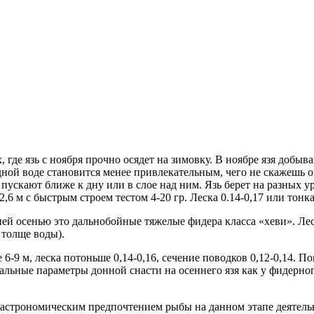
х, где язь с ноября прочно осядет на зимовку. В ноябре язя до
дной воде становится менее привлекательным, чего не скажешь 
ускают ближе к дну или в слое над ним. Язь берет на разных 
 м с быстрым строем тестом 4-20 гр. Леска 0.14-0,17 или тонка
й осенью это дальнобойные тяжелые фидера класса «хеви». Леска
 толще воды).
-9 м, леска потоньше 0,14-0,16, сечение поводков 0,12-0,14. П
альные параметры донной снасти на осеннего язя как у фидерног
и гастрономическим предпочтением рыбы на данном этапе деятель