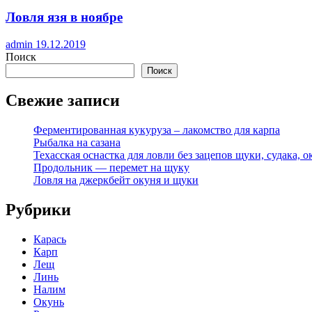
Ловля язя в ноябре
admin
19.12.2019
Поиск
Поиск
Свежие записи
Ферментированная кукуруза – лакомство для карпа
Рыбалка на сазана
Техасская оснастка для ловли без зацепов щуки, судака, о
Продольник — перемет на щуку
Ловля на джеркбейт окуня и щуки
Рубрики
Карась
Карп
Лещ
Линь
Налим
Окунь