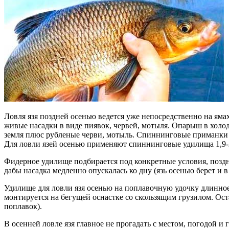
Ловля язя поздней осенью ведется уже непосредственно на яма
живые насадки в виде пиявок, червей, мотыля. Опарыш в холо
земля плюс рубленые черви, мотыль. Спиннинговые приманки п
Для ловли язей осенью применяют спиннинговые удилища 1,9-2,6
Фидерное удилище подбирается под конкретные условия, поздне
дабы насадка медленно опускалась ко дну (язь осенью берет и в
Удилище для ловли язя осенью на поплавочную удочку длинное 6
монтируется на бегущей оснастке со скользящим грузилом. Ост
поплавок).
В осенней ловле язя главное не прогадать с местом, погодой 