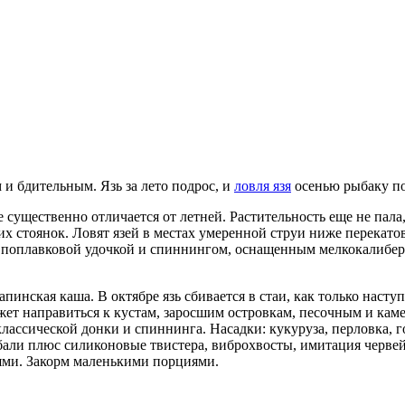
 и бдительным. Язь за лето подрос, и
ловля язя
осенью рыбаку по
не существенно отличается от летней. Растительность еще не пал
х стоянок. Ловят язей в местах умеренной струи ниже перекатов,
й, поплавковой удочкой и спиннингом, оснащенным мелкокалибе
пинская каша. В октябре язь сбивается в стаи, как только наступ
может направиться к кустам, заросшим островкам, песочным и ка
лассической донки и спиннинга. Насадки: кукуруза, перловка, г
али плюс силиконовые твистера, виброхвосты, имитация червей 
ями. Закорм маленькими порциями.