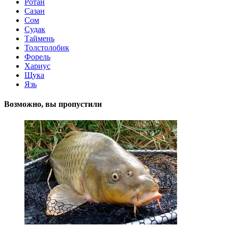
Ротан
Сазан
Сом
Судак
Таймень
Толстолобик
Форель
Хариус
Щука
Язь
Возможно, вы пропустили