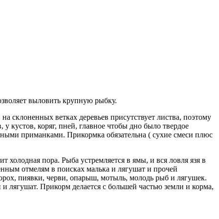
зволяет выловить крупную рыбку.
а, на склоненных ветках деревьев присутствует листва, поэтому
 у кустов, коряг, пней, главное чтобы дно было твердое
рными приманками. Прикормка обязательна ( сухие смеси плюс
ит холодная пора. Рыба устремляется в ямы, и вся ловля язя в
менным отмелям в поисках малька и лягушат и прочей
орох, пиявки, черви, опарыш, мотыль, молодь рыб и лягушек.
и лягушат. Прикорм делается с большей частью земли и корма,