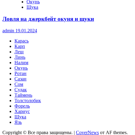
Окунь
Щука
Ловля на джеркбейт окуня и щуки
admin
19.01.2024
Карась
Карп
Лещ
Линь
Налим
Окунь
Ротан
Сазан
Сом
Судак
Таймень
Толстолобик
Форель
Хариус
Щука
Язь
Copyright © Все права защищены.
|
CoverNews
от AF themes.