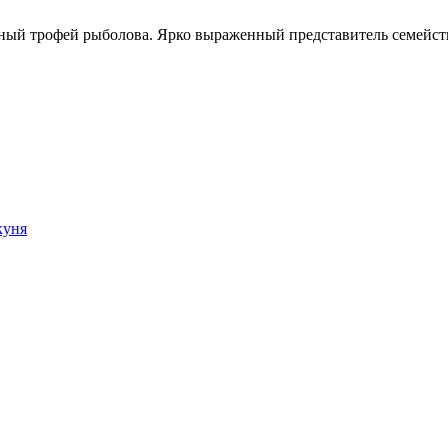
нный трофей рыболова. Ярко выраженный представитель семейств
куня