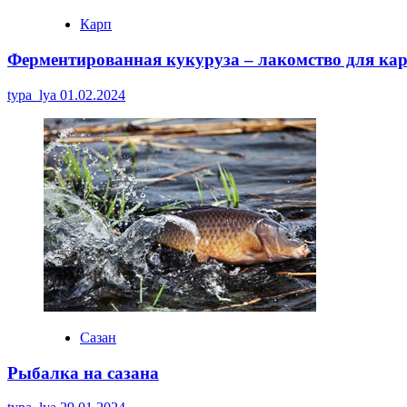
Карп
Ферментированная кукуруза – лакомство для ка
typa_lya
01.02.2024
Сазан
Рыбалка на сазана