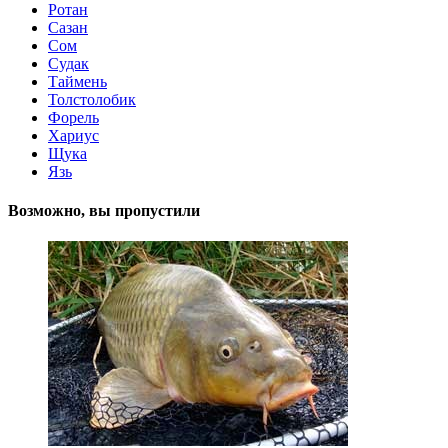
Ротан
Сазан
Сом
Судак
Таймень
Толстолобик
Форель
Хариус
Щука
Язь
Возможно, вы пропустили