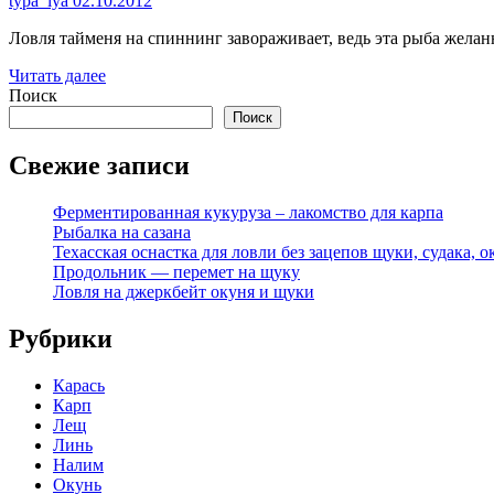
typa_lya
02.10.2012
Ловля тайменя на спиннинг завораживает, ведь эта рыба жела
Читать далее
Поиск
Поиск
Свежие записи
Ферментированная кукуруза – лакомство для карпа
Рыбалка на сазана
Техасская оснастка для ловли без зацепов щуки, судака, о
Продольник — перемет на щуку
Ловля на джеркбейт окуня и щуки
Рубрики
Карась
Карп
Лещ
Линь
Налим
Окунь