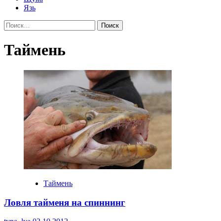
Язь
Найти:
Таймень
Таймень
Ловля тайменя на спиннинг