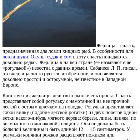
Жерлица – снасть,
предназначенная для ловли хищных рыб. В особенности для
ловли щуки
.
Окунь
,
судак
и
сом
на эту снасть попадаются
довольно редко. Жерлица в нашей стране (ее называют еще
«рогулькой») известна с давних времён. Сабанеев Л. П. писал,
что жерлица чисто русское изобретение, и оно является
довольно простой и остроумной, неизвестное в Западной
Европе.
Конструкция жерлицы действительно очень проста. Снасть
представляет собой рогульку с намотанной на нее прочной
леской с острым крючком на поводке. Рогулька представляет
собой вилку (подобие детской рогатки) из двух побегов одной
ветки какого-нибудь мягкого дерева: березы, липы, ивняка, по
возможности одинаковой толщины. Она не должна быть
большой величины и быть длиной 12 — 15 сантиметров. У
рогульки кончики рожков расцепляют ножиком или