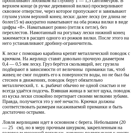
пропиливают лобзиком на глубину 1 — 1,5 сантиметров. В
верхнем конце (в ручке деревянной вилки) просверливают
сквозное отверстие, через которое пропускают и завязывают
глухим узлом верхний конец лески: далее леску (ее длина не
более15 м) аккуратно наматывают на оба рожка вилки в виде
цифры «8». Наматывают ровно (петля к петле), без
перехлестов. Намотанный на рогульку лески нижний конец
зажимается в расщеп одного из рожков вилки. После этого на
него устанавливают дробину-ограничитель.
К леске с помощью карабина крепят металлический поводок с
крючком. На жерлицу ставят довольно прочную диаметром
0,4 — 0,5 мм леску. Груз берётся скользящий, вес грузила
подбирают в зависимости от величины приманки так, чтоб
живец не смог поднять его к поверхности воды, но не был бы
стеснен в движениях, поводок берут обязательно
металлический, т. к. рыбачат обычно не одной снастью и не
всегда удаётся подсечь. Взявшая живца в заглот щука, поводок
из куска лески спокойно перетирает своими мелкими зубами.
Правда, получается это у неё нечасто. Крючки должны
соответствовать размерам насаживаемой приманки и быть
достаточно острыми.
Ловля жерлицами идет в основном с берега. Небольшим (20
— 25 см), но в меру прочным шнурком, закрепленным на
головке вырезанной рогульки, жерлицу подвязывают к шесту,