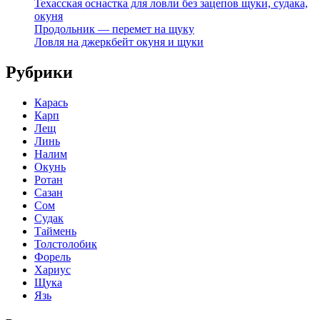
Техасская оснастка для ловли без зацепов щуки, судака,
окуня
Продольник — перемет на щуку
Ловля на джеркбейт окуня и щуки
Рубрики
Карась
Карп
Лещ
Линь
Налим
Окунь
Ротан
Сазан
Сом
Судак
Таймень
Толстолобик
Форель
Хариус
Щука
Язь