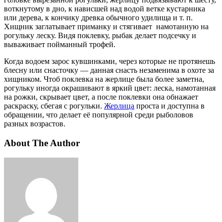
воткнутому в дно, к нависшей над водой ветке кустарника
или дерева, к кончику древка обычного удилища и т. п.
Хищник заглатывает приманку и стягивает намотанную на
рогульку леску. Видя поклевку, рыбак делает подсечку и
вываживает пойманный трофей.
Когда водоем зарос кувшинками, через которые не протянешь
блесну или снасточку — данная снасть незаменима в охоте за
хищником. Чтоб поклевка на жерлице была более заметна,
рогульку иногда окрашивают в яркий цвет: леска, намотанная
на рожки, скрывает цвет, а после поклевки она обнажает
раскраску, сбегая с рогульки.
Жерлица
проста и доступна в
обращении, что делает её популярной среди рыболовов
разных возрастов.
About The Author