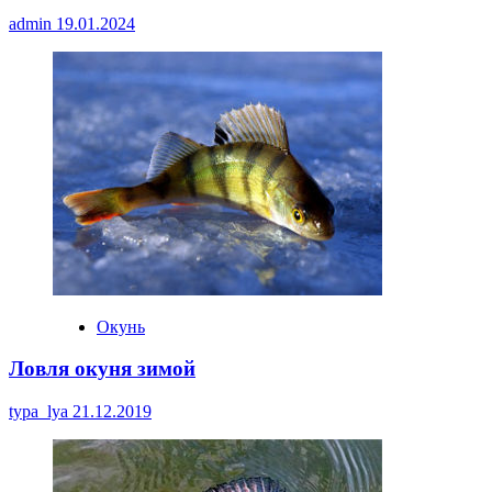
admin
19.01.2024
Окунь
Ловля окуня зимой
typa_lya
21.12.2019