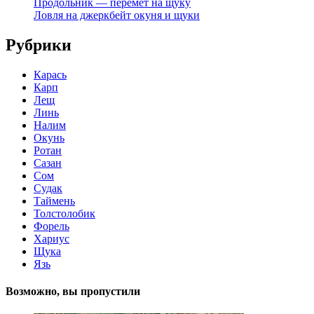
Продольник — перемет на щуку
Ловля на джеркбейт окуня и щуки
Рубрики
Карась
Карп
Лещ
Линь
Налим
Окунь
Ротан
Сазан
Сом
Судак
Таймень
Толстолобик
Форель
Хариус
Щука
Язь
Возможно, вы пропустили