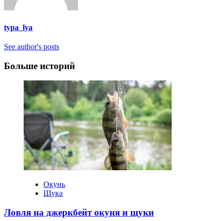
typa_lya
See author's posts
Больше историй
Окунь
Щука
Ловля на джеркбейт окуня и щуки