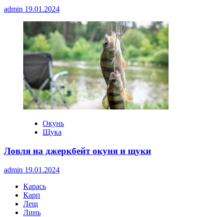
admin
19.01.2024
Окунь
Щука
Ловля на джеркбейт окуня и щуки
admin
19.01.2024
Карась
Карп
Лещ
Линь