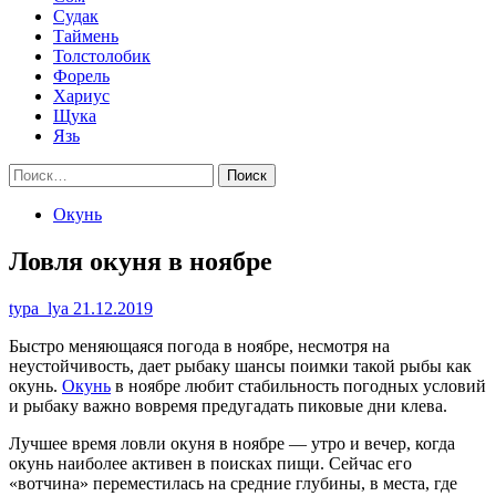
Судак
Таймень
Толстолобик
Форель
Хариус
Щука
Язь
Найти:
Окунь
Ловля окуня в ноябре
typa_lya
21.12.2019
Быстро меняющаяся погода в ноябре, несмотря на
неустойчивость, дает рыбаку шансы поимки такой рыбы как
окунь.
Окунь
в ноябре любит стабильность погодных условий
и рыбаку важно вовремя предугадать пиковые дни клева.
Лучшее время ловли окуня в ноябре — утро и вечер, когда
окунь наиболее активен в поисках пищи. Сейчас его
«вотчина» переместилась на средние глубины, в места, где