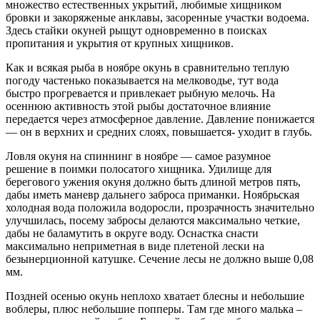
множество естественных укрытий, любимые хищником
бровки и закоряженые анклавы, засоренные участки водоема.
Здесь стайки окуней рыщут одновременно в поисках
пропитания и укрытия от крупных хищников.
Как и всякая рыба в ноябре окунь в сравнительно теплую
погоду частенько показывается на мелководье, тут вода
быстро прогревается и привлекает рыбную мелочь. На
осеннюю активность этой рыбы достаточное влияние
передается через атмосферное давление. Давление понижается
— он в верхних и средних слоях, повышается- уходит в глубь.
Ловля окуня на спиннинг в ноябре — самое разумное
решение в поимки полосатого хищника. Удилище для
берегового ужения окуня должно быть длиной метров пять,
дабы иметь маневр дальнего заброса приманки. Ноябрьская
холодная вода положила водоросли, прозрачность значительно
улучшилась, посему забросы делаются максимально четкие,
дабы не баламутить в округе воду. Оснастка снасти
максимально неприметная в виде плетеной лески на
безынерционной катушке. Сечение лесы не должно выше 0,08
мм.
Поздней осенью окунь неплохо хватает блесны и небольшие
воблеры, плюс небольшие попперы. Там где много малька –